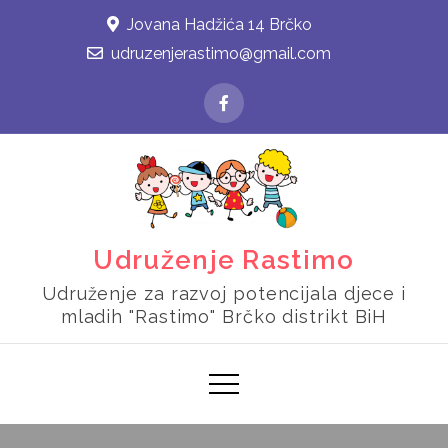
Skip
Jovana Hadžića 14 Brčko
to
udruzenjerastimo@gmail.com
content
Udruženje Rastimo
Udruženje za razvoj potencijala djece i
mladih "Rastimo" Brčko distrikt BiH