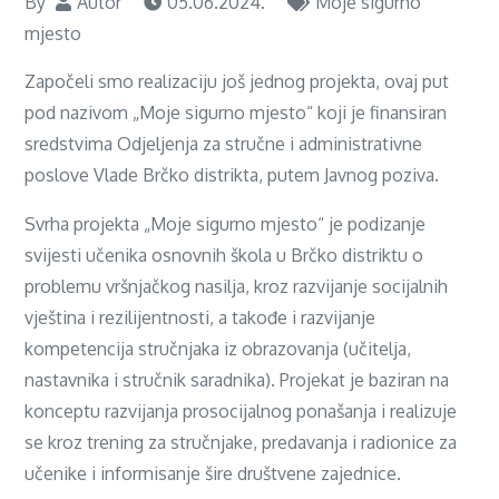
By
Autor
05.06.2024.
Moje sigurno
mjesto
Započeli smo realizaciju još jednog projekta, ovaj put
pod nazivom „Moje sigurno mjesto“ koji je finansiran
sredstvima Odjeljenja za stručne i administrativne
poslove Vlade Brčko distrikta, putem Javnog poziva.
Svrha projekta „Moje sigurno mjesto“ je podizanje
svijesti učenika osnovnih škola u Brčko distriktu o
problemu vršnjačkog nasilja, kroz razvijanje socijalnih
vještina i rezilijentnosti, a takođe i razvijanje
kompetencija stručnjaka iz obrazovanja (učitelja,
nastavnika i stručnik saradnika). Projekat je baziran na
konceptu razvijanja prosocijalnog ponašanja i realizuje
se kroz trening za stručnjake, predavanja i radionice za
učenike i informisanje šire društvene zajednice.