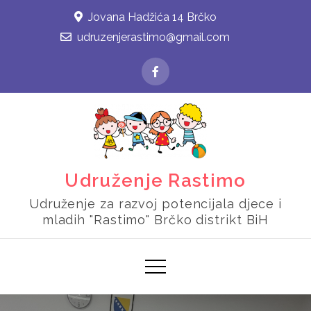
Skip
Jovana Hadžića 14 Brčko
to
udruzenjerastimo@gmail.com
content
Udruženje Rastimo
Udruženje za razvoj potencijala djece i
mladih "Rastimo" Brčko distrikt BiH