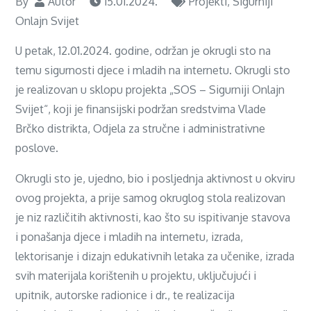
By
Autor
15.01.2024.
Projekti
,
Sigurniji
Onlajn Svijet
U petak, 12.01.2024. godine, održan je okrugli sto na
temu sigurnosti djece i mladih na internetu. Okrugli sto
je realizovan u sklopu projekta „SOS – Sigurniji Onlajn
Svijet“, koji je finansijski podržan sredstvima Vlade
Brčko distrikta, Odjela za stručne i administrativne
poslove.
Okrugli sto je, ujedno, bio i posljednja aktivnost u okviru
ovog projekta, a prije samog okruglog stola realizovan
je niz različitih aktivnosti, kao što su ispitivanje stavova
i ponašanja djece i mladih na internetu, izrada,
lektorisanje i dizajn edukativnih letaka za učenike, izrada
svih materijala korištenih u projektu, uključujući i
upitnik, autorske radionice i dr., te realizacija