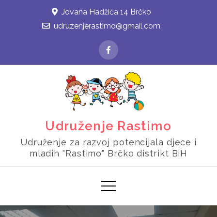
Skip
Jovana Hadžića 14 Brčko
to
udruzenjerastimo@gmail.com
content
Udruženje Rastimo
Udruženje za razvoj potencijala djece i
mladih "Rastimo" Brčko distrikt BiH